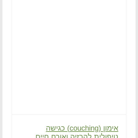
אימון (couching) כגישה
טיפולית להרזיה ואורח חיים