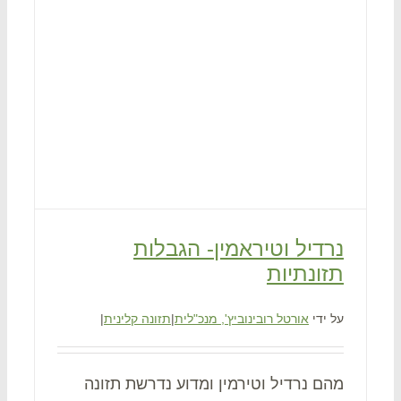
נרדיל וטיראמין- הגבלות
תזונתיות
על ידי
אורטל רובינוביץ', מנכ"לית
|
תזונה קלינית
|
מהם נרדיל וטירמין ומדוע נדרשת תזונה