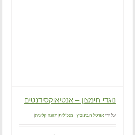
נוגדי חימצון – אנטיאוקסידנטים
על ידי
אורטל רובינוביץ', מנכ"לית
|
תזונה קלינית
|