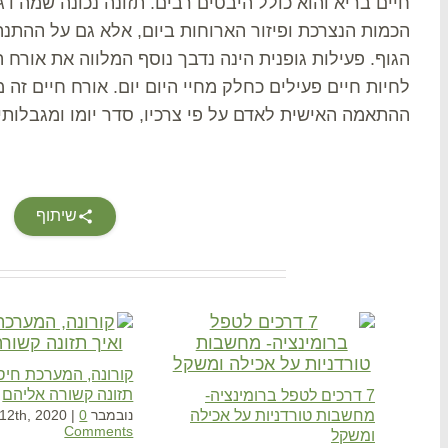
חיים בריא והוא כולל היבטים רבים. תזונה נכונה שמה דג
הכמות הנצרכת ופיזור הארוחות ביום, אלא גם על ההתנ
הגוף. פעילות גופנית הינה נדבך נוסף המלווה את אורח
לחיות חיים פעילים כחלק מחיי היום יום. אורח חיים זה
ההתאמה האישית לאדם על פי צרכיו, סדר יומו ומגבלותיו
שיתוף
Related Posts
קורונה, המערכת חיסו
תזונה קשורה אליהם
7 דרכים לטפל ברומינציה-
מחשבות טורדניות על אכילה
נובמבר 12th, 2020
0
|
Comments
ומשקל