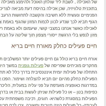
של האכילה , לשבת ליד שולחן האוכל ולהימנע מאכילה 
בתוכנית טלוויזיה, שכן אכילה בהיסח דעת מביאה לצריכ
הפנימיים ונעשית ללא חשיבה והקשבה לתחושות הרעב ו
הגוף תביא לכך שנדע לכוון לכמות המזון שהגוף באמת צ
לאכילה כאשר אנחנו במצבי קושי, שיעמום ולא באמת רע
מזון לנפש בלי הרגשת ייסורי מצפון תוך שליטה על הבחי
חיים פעילים כחלק מאורח חיים בריא
אורח חיים בריא כולל גם חיים פעילים יותר המשלבים תנ
מחקרים מוכיחים שפריסה של
פעילות גופנית
במשך היום 
התחלה של פעילות יומית אינטנסיבית בדרך כלל לא תחז
הפעילות כחלק מהיום יום תביא להצלחה ושימור. הפכו א
במדרגות כאופציה מועדפת על פני עליה במעלית, הליכה
כפיפות בטן – או כל פעילות שניתן לעשות בבית או בדרך
הפעילות במסגרת כלשהיא- חוגים, רכיבה משפחתית על א
לעבודה- כל פעילות הינה חיובית וחשובה. צרו לכם סבי