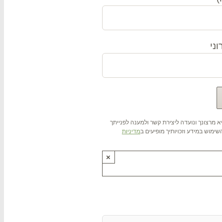
ני
 מרצונך ונועדה ליצירת קשר ולמענה לפנייתך
ימוש במידע וזכויותיך מופיעים ב
מדיניות
×
ותנו !