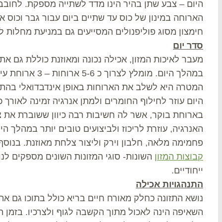
היום – צבע שתן בהיר הינו מדד לשתייה מספקת. לחובבי ה
הארוחה במינון של כוס עד שתיים ביום עבור גבר וכוס אח
חימצון מסוג פוליפנולים המסייעים גם במניעת מחלות ל
סדר יום
מעבר לאיכות המזון, אכילה נכונה ומאוזנת כוללת גם א
המטרה היא לשלב את הארוחות באופן אינדבדואלי בהתא
היום עוזר לחילוף החומרים ולמתן אנרגיה זמינה לאורך 
בארוחת בוקר, אשר לה חשיבות רבה כיוון ששוברת את 
האנרגיה, עוזרת לריכוז ולביצועים טובים יותר במהלך ה
פחמימה מלאה, חלבון וירק וליצור צלחת מאוזנת. בנוסף,
קבוצות המזון
השונות- סוגי המזונות השונים מספקים לנו 
ייחודיים.
התנהגויות אכילה
נושא התזונה כחלק מאורח חיים בריא כולל בתוכו גם א
השאיפה הינה לאכול מתוך הקשבה לגוף ולצרכיו. בזמן 