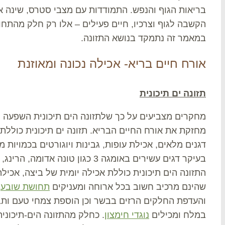
בריאות הגוף והנפש. התמודדות עם מצבי סטרס, שינה או
הקשבה לגוף וצרכיו, חיים פעילים – אלו רק חלק מהתחו
במאמר זה נתמקד בנושא התזונה.
אורח חיים בריא- אכילה נכונה ומאוזנת
תזונה ים תיכונית
מחקרים מצביעים על כך שלתזונה הים תיכונית השפעה מ
מחזקת את אורח החיים הבריא. תזונה ים תיכונית כוללת 
דגנים מלאים, אכילת עופות, גבינות ויוגורטים בכמויות 
בעיקר דגים עשירים באומגה 3 כגון טונ
התזונה הים תיכונית כוללת אכילה יומית של ביצה, אכיל
שהינם מרכיב חשוב בכל ארוחה ומעניקים
תחושת שובע
,
והעדפת החלקים הרזים בבשר וכן הוספת צמחי טעם ותב
במלח ומכילים
נוגדי חימצון
. כחלק מהתזונה הים-תיכוני