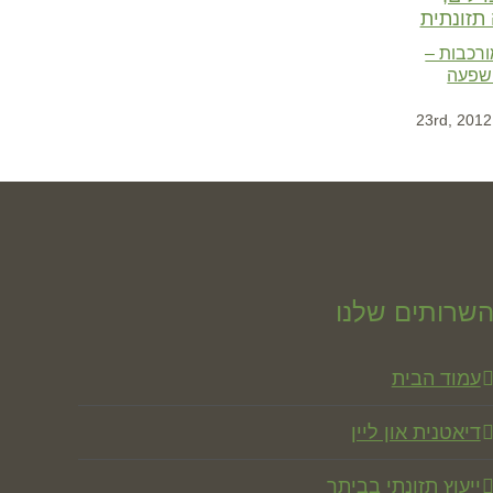
רכבות –
השפעה
שרותים שלנו
עמוד הבית
דיאטנית און ליין
ייעוץ תזונתי בביתך