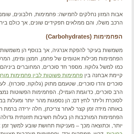
אבות המזון נחלקים לחמישה: פחמימות, חלבונים, שומני
הרכב משלו, והם ממלאים תפקידים שונים, אך כולם ביחד 
הפחמימות (Carbohydrates)
משמשות בעיקר להפקת אנרגיה, אך בנוסף הן משמשות ל
הפחמימות מכילות אטומים של פחמן, חמצן ומימן, המרכ
כמו למשל גלוקוז. מספר חד סוכרים, המחוברים ביניהם, 
קיימת אבחנה בין
פחמימות פשוטות לבין פחמימות מורכ
סוכרים והדו סוכרים, שטעמם מתוק (גלוקוז, סוכרוז). ל
הרב סוכרים, כדוגמת העמילן. הפחמימות הפשוטות נמצ
לסוכרת וליתר לחץ דם; הן נספגות מהר יותר ומעלות ב
באותה מידה זמן קצר לאחר צריכתן, חלה ירידה ברמת ה
הפחמימות המורכבות הן בעלות חשיבות תזונתית גדולה
יותר, וכתוצאה מכך – מעניקות תחושת שובע למשך זמן א
בפירות
, דבש, ממתקים וכד', ופחמימות מורכבות מצויות 