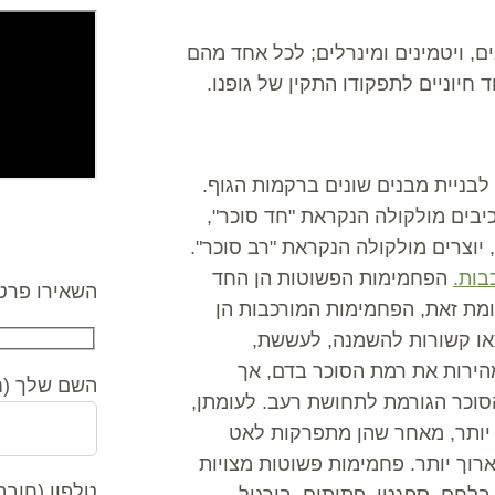
ם, ויטמינים ומינרלים; לכל אחד מהם
חיוניים לתפקודו התקין של גופנו.
בניית מבנים שונים ברקמות הגוף.
יבים מולקולה הנקראת "חד סוכר",
יוצרים מולקולה הנקראת "רב סוכר".
צרו קשר
בות.
הפחמימות הפשוטות הן החד
השאירו פרטי
עומת זאת, הפחמימות המורכבות הן
או קשורות להשמנה, לעששת,
מהירות את רמת הסוכר בדם, אך
השם שלך (ח
סוכר הגורמת לתחושת רעב. לעומתן,
 יותר, מאחר שהן מתפרקות לאט
רוך יותר. פחמימות פשוטות מצויות
טלפון (חובה
בלחם, ספגטי, פתיתים, בורגול,