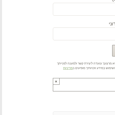
ני
 מרצונך ונועדה ליצירת קשר ולמענה לפנייתך
ימוש במידע וזכויותיך מופיעים ב
מדיניות
×
ותנו !