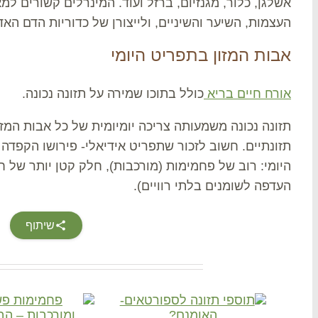
אשלגן, כלור, מגנזיום, ברזל ועוד. המינרלים קשורים למא
העצמות, השיער והשיניים, ולייצורן של כדוריות הדם האדו
אבות המזון בתפריט היומי
אורח חיים בריא
כולל בתוכו שמירה על תזונה נכונה.
תזונה נכונה משמעותה צריכה יומיומית של כל אבות המזו
תזונתיים. חשוב לזכור שתפריט אידיאלי- פירושו הקפדה ע
היומי: רוב של פחמימות (מורכבות), חלק קטן יותר של חל
העדפה לשומנים בלתי רוויים).
שיתוף
Related Posts