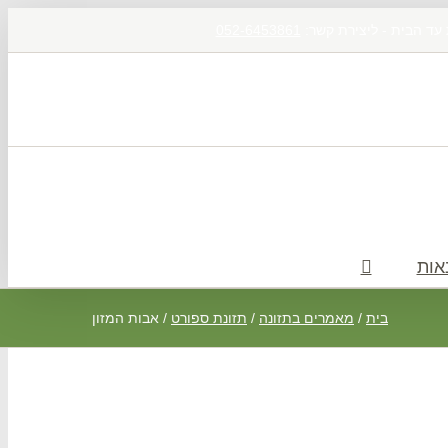
 עד הבית - ליצירת קשר:
052-6453861
אות
בית
/
מאמרים בתזונה
/
תזונת ספורט
/
אבות המזון