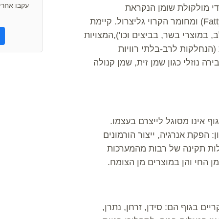
עקבו אחרינ
די מולקולת שומן הנקראת
טריגליצרידים, אשר מורכבת מ-3 חומצות שומן (Fatty Acids) ומחומר הקרוי גליצרול. קיימת
, במוצרי בשר, בביצים וכו'),המצויות
 (הנחלקות לרב-בלתי רוויות
רה נוזלי כגון שמן זית, שמן קנולה
וף אינו מסוגל לייצרם בעצמו.
: הפקת אנרגיה, ייצור הורמונים
ילות תקינה של רבות מהמערכות
מן החי והן במוצרים מן הצומח.
נרלים העיקריים בגוף הם: סידן, זרחן, נתרן,