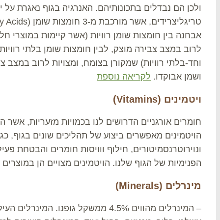
ולכן הם נבדלים בתכונותיהם. האנרגיה בגוף נאגרת על י
אבחנה בין חומצות שומן רוויות (אשר קיימות במוצרי חלב
לרוב במצב צבירה מוצק, לבין חומצות שומן בלתי רוויות
וחד-בלתי רוויות) שמקורן בצומח, ומצויות לרוב במצב צבי
ושמן אבוקדו.
לקריאה נוספת
ויטמינים (Vitamins)
חומרים אורגניים הדרושים לנו בכמויות מזעריות, אשר הג
הויטמינים מאפשרים ביצוע של תהליכים שונים בגוף, כגון
ונוירוטרנסמיטורים, חילוף ווויסות חומרים והבטחת פע
הפנימיות של הגוף שלנו. הויטמינים מצויים הן במוצרים 
מינרלים (Minerals)
– המינרלים מהווים 4.5% ממשקל גופנו. המי