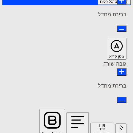
רגל כלים
ת מחדל
 קריא
 שורה
ת מחדל