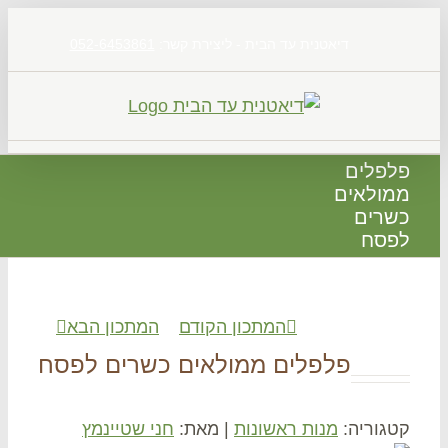
דיאטנית עד הבית - ליצירת קשר:
052-6453861
פלים
ולאים
רים
סח
המתכון הקודם
המתכון הבא
פלפלים ממולאים כשרים לפסח
גוריה:
מנות ראשונות
|
מאת:
חני שטיינמץ