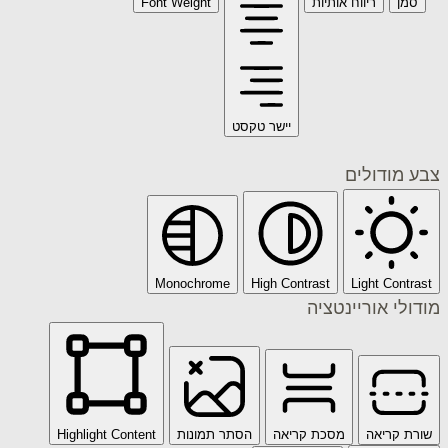
ריווח אותיות
Font Weight
יישר טקסט
דולים
Monochrome
High Contrast
Light C
 אוריינטציה
ריאה
מסכת קריאה
הסתר תמונות
Highlight Content