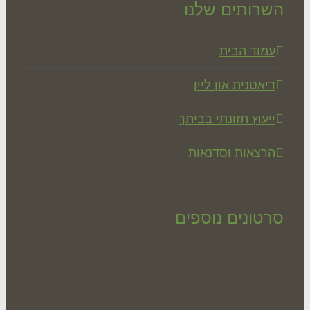
רותים שלנו
מוד הבית
יאטנית און ליין
יעוץ תזונתי בביתך
רצאות וסדנאות
טונים נוספים