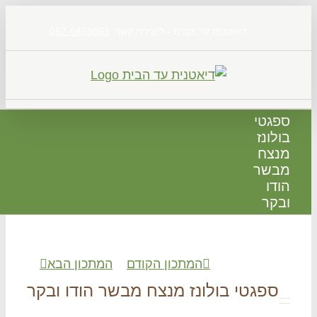
דיאטנית עד הבית - ליצירת קשר:
052-6453861
גטי
לונז
צח
שר
דו
קר
המתכון הקודם
המתכון הבא
ספגטי בולונז מנצח מבשר הודו ובקר