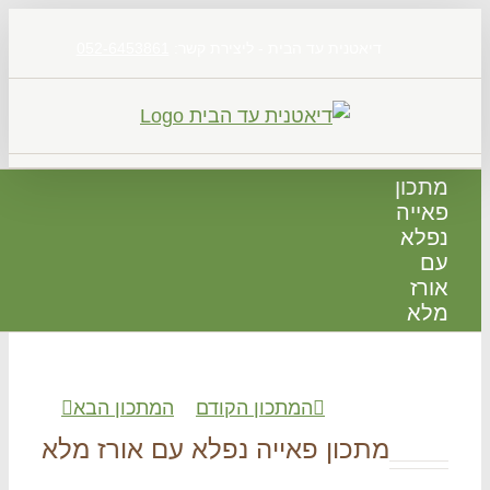
דיאטנית עד הבית - ליצירת קשר:
052-6453861
כון
ייה
לא
רז
א
המתכון הקודם
המתכון הבא
מתכון פאייה נפלא עם אורז מלא