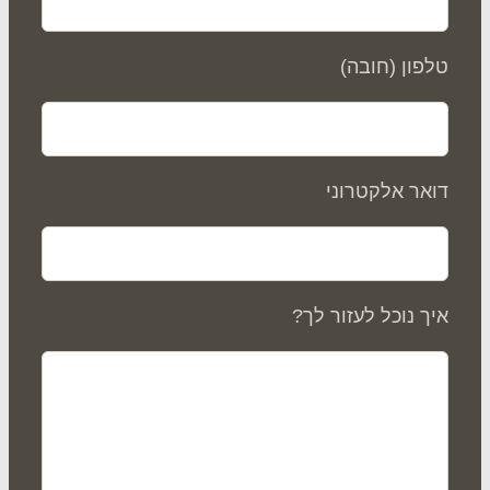
פון (חובה)
אר אלקטרוני
ך נוכל לעזור לך?