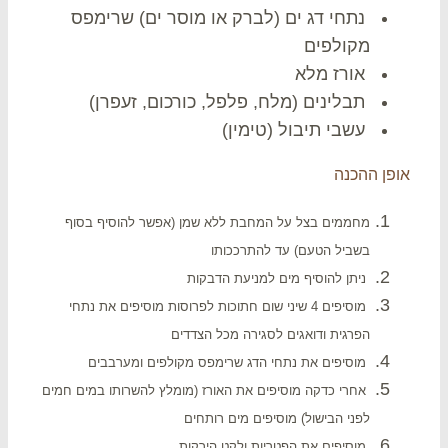
נתחי דג ים (לברק או מוסר ים) שרימפס
מקולפים
אורז מלא
תבלינים (מלח, פלפל, כורכום, זעפרן)
עשבי תיבול (טימין)
פן ההכנה
מחממים בצל על המחבת ללא שמן (אפשר להוסיף בסוף
בשביל הטעם) עד להתרככותו
ניתן להוסיף מים למניעת הדבקות
מוסיפים 4 שיני שום חתוכות לפרוסות מוסיפים את נתחי
הפרגית ודואגים לסגירה מכל הצדדים
מוסיפים את נתחי הדג
שרימפס מקולפים
ומערבבים
אחרי כדקה מוסיפים את האורז (מומלץ להשרותו במים חמים
לפני הבישול) מוסיפים מים רותחים
מוסיפים את הפטריות ולקט הירקות