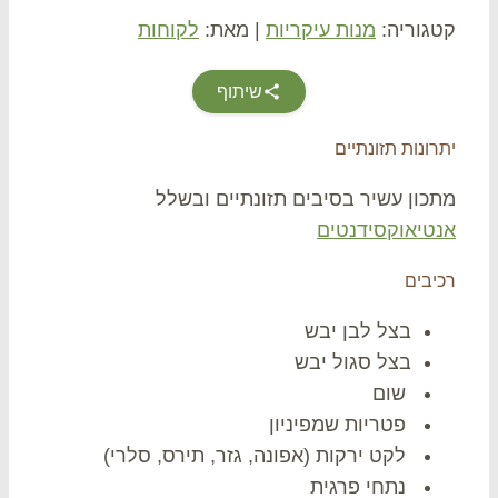
גוריה:
מנות עיקריות
|
מאת:
לקוחות
שיתוף
ונות תזונתיים
כון עשיר בסיבים תזונתיים ובשלל
טיאוקסידנטים
יבים
בצל לבן יבש
בצל סגול יבש
שום
פטריות שמפיניון
לקט ירקות (אפונה, גזר, תירס, סלרי)
נתחי פרגית