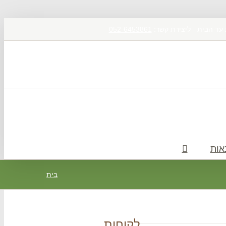
 עד הבית - ליצירת קשר:
052-6453861
אות
בית
לקוחות