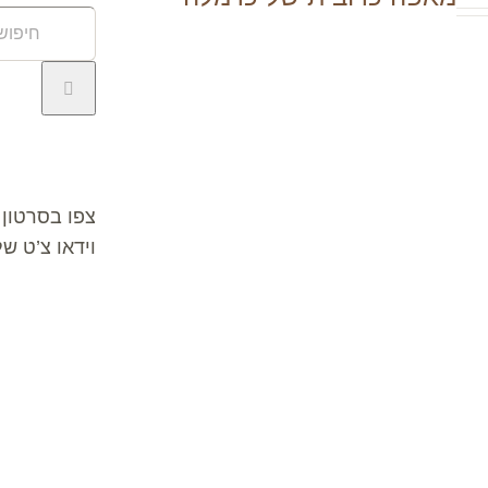
חיפוש
באתר:
וידאו צ’ט
צפו בסרטון 
וידאו צ’ט ש