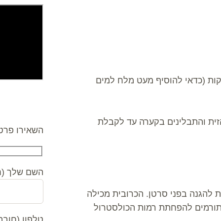
ות (כדאי להוסיף מעט מלח למים
צרו קשר
זית והתבלינים בקערה עד לקבלת
השאירו פרטי
השם שלך (ח
 להגנה בפני סרטן. הכרובית מכילה
סטרולים וחומצה D גלוקארית התורמים להפחתת רמות הכולסטרול
טלפון (חובה