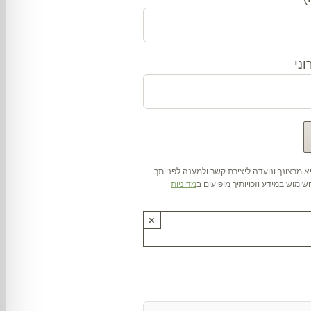
ני
 מרצונך ונועדה ליצירת קשר ולמענה לפנייתך
ימוש במידע וזכויותיך מופיעים ב
מדיניות
×
ותנו !