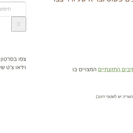
חיפוש
באתר:
וידאו צ’ט
צפו בסרטון 
וידאו צ’ט ש
יבים התזונתיים
המצויים בו