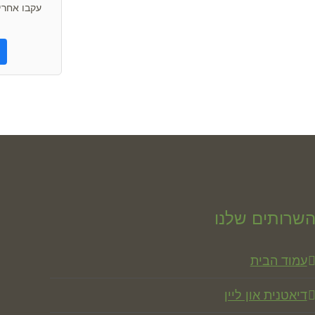
עקבו אחרינ
שרותים שלנו
עמוד הבית
דיאטנית און ליין