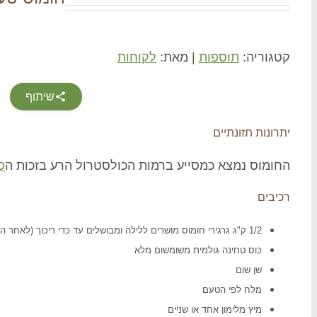
קטגוריה:
תוספות
|
מאת:
לקוחות
שיתוף
יתרונות תזונתיים
החומוס נמצא כמסייע ברמות הכולסטרול הרע בזכות ה
ס
רכיבים
1/2 ק"ג גרגירי חומוס מושרים ללילה ומבושלים עד כדי ריכוך (לאחר ההשריה יש לשטוף היטב)
כוס טחינה גולמית משומשום מלא
שן שום
מלח לפי הטעם
מיץ מלימון אחד או שניים