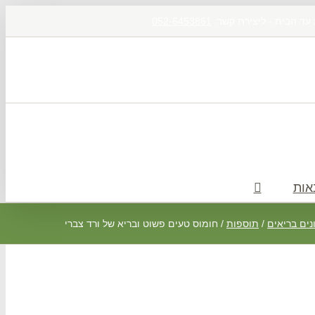
 עד הבית - ליצירת קשר:
052-6453861
אות
ים בריאים
/
תוספות
/
חומוס טעים פשוט ובריא של ורד צברי