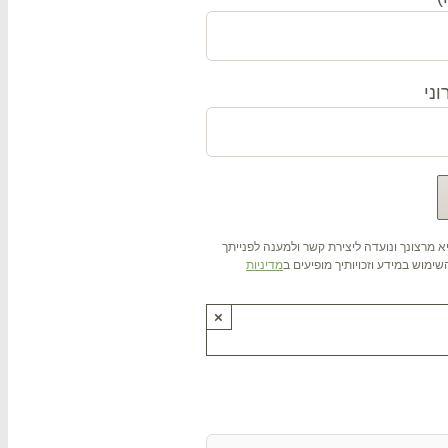
ני
 מרצונך ונועדה ליצירת קשר ולמענה לפנייתך
ימוש במידע וזכויותיך מופיעים ב
מדיניות
×
ותנו !