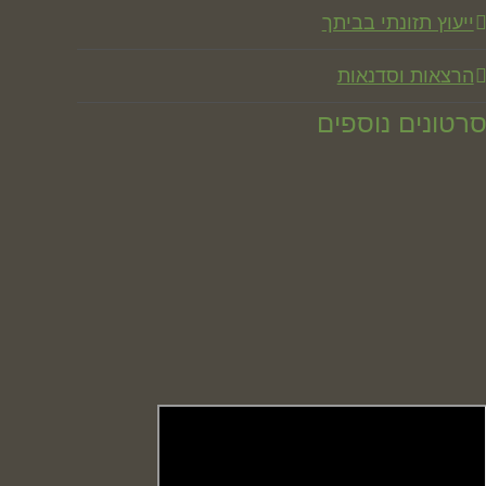
ייעוץ תזונתי בביתך
הרצאות וסדנאות
רטונים נוספים