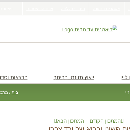
מאמרים בתזונה
סיפורי הצלחה
צוות הדיאטניות
דיאטנית
ליין
ייעוץ תזונתי בביתך
הרצאות וסדנ
י
בית
/
מתכונ
המתכון הקודם
המתכון הבא
חיפוש
ם פשוט ובריא של ורד צברי