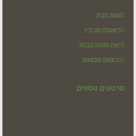
מוד הבית
יאטנית און ליין
יעוץ תזונתי בביתך
רצאות וסדנאות
טונים נוספים