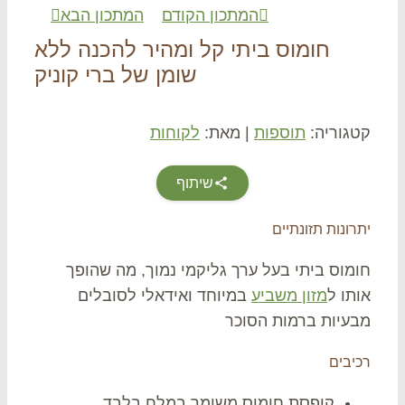
המתכון הקודם
המתכון הבא
חומוס ביתי קל ומהיר להכנה ללא
שומן של ברי קוניק
גוריה:
תוספות
|
מאת:
לקוחות
שיתוף
ונות תזונתיים
מוס ביתי בעל ערך גליקמי נמוך, מה שהופך
תו ל
מזון משביע
במיוחד ואידאלי לסובלים
עיות ברמות הסוכר
יבים
קופסת חומוס משומר במלח בלבד