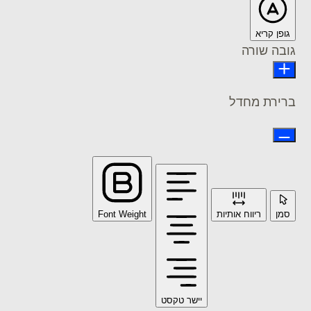
 קריא
 שורה
ת מחדל
ריווח אותיות
Font Weight
יישר טקסט