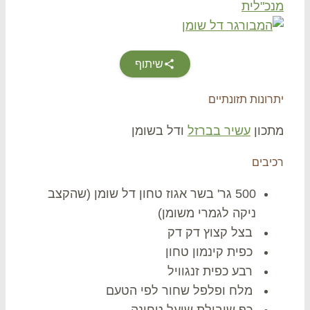
כ"לית
שיתוף
ונות תזונתיים
כון
עשיר בברזל
ודל בשומן
יבים
500 גר' בשר אגוז טחון דל שומן (שהקצב
ניקה לגמרי משומן)
בצל קצוץ דק דק
כפית קינמון טחון
רבע כפית זנגוויל
מלח ופלפל שחור לפי הטעם
כף שיבולת שועל טחונה