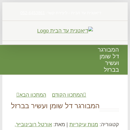
דיאטנית עד הבית - ליצירת קשר:
052-6453861
בורגר
 שומן
שיר
רזל
המתכון הקודם
המתכון הבא
המבורגר דל שומן ועשיר בברזל
גוריה:
מנות עיקריות
|
מאת:
אורטל רובינוביץ',