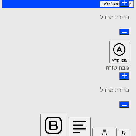
רגל כלים
ת מחדל
 קריא
 שורה
ת מחדל