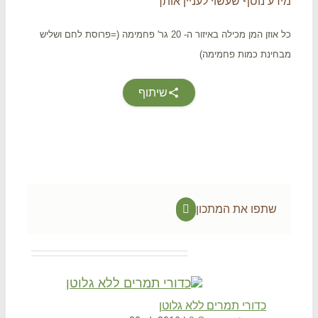
דע נוסף שעשוי לעניין אותך
כל אוזן המן מכילה באיזור ה- 20 גר' פחמימה (=פרוסת לחם ושליש
ינת כמות פחמימה)
שיתוף
שתפו את המתכון
Facebook
Related Projec
כדורי תמרים ללא גלוטן
סופ