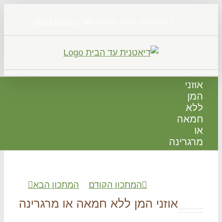
דיאטנית עד הבית - ליצירת קשר:
052-6453861
זני
ן
א
אה
גרינה
המתכון הקודם
המתכון הבא
אוזני המן ללא חמאה או מרגרינה