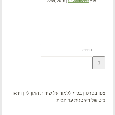
מרץ 22nd, 2016
0 Comments
|
נובמבר 5
וש
פוש
תר:
או צ’ט
ו בסרטון בכדי ללמוד על שירות האון ליין וידאו
ט של דיאטנית עד הבית