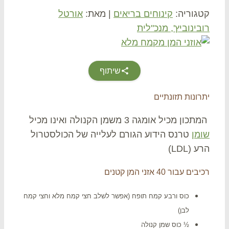
גוריה:
קינוחים בריאים
|
מאת:
אורטל
בינוביץ', מנכ"לית
שיתוף
ונות תזונתיים
ון מכיל אומגה 3 משמן הקנולה ואינו מכיל
מן
טרנס הידוע הגורם לעלייה של הכולסטרול
 (LDL)
ם עבור 40 אזני המן קטנים
כוס ורבע קמח תופח (אפשר לשלב חצי קמח מלא וחצי קמח
לבן)
½ כוס שמן קנולה