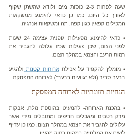
שעה לפחות 2-3 כוסות מים ולודא שהשתן שקוף
לאורך כל היום. כמו כן כדאי להימנע ממשקאות
המכילים קפאין כגון קפה, תה ומשקאות אנרגיה.
• כדאי להימנע מפעילות גופנית עצימה 24 שעות
לפני הצום, שכן פעילות שכזו עלולה להגביר את
רמות הרעב והצמא במהלך הצום.
• מומלץ להקפיד על אכילת
ארוחות קטנות
ולהגיע
ברעב סביר (ולא "גוועים ברעב") לארוחה המפסקת.
הנחיות תזונתיות לארוחה המפסקת
• בהכנת הארוחה- להמעיט בהוספת מלח, אבקות
מרק רטבים ומאכלים חריפים ומתובלים מידי אשר
עלולים להגביר את הצמא במהלך הצום. כמו כן עדיף
לשים את המלחייה במקום רחוק מהעין.