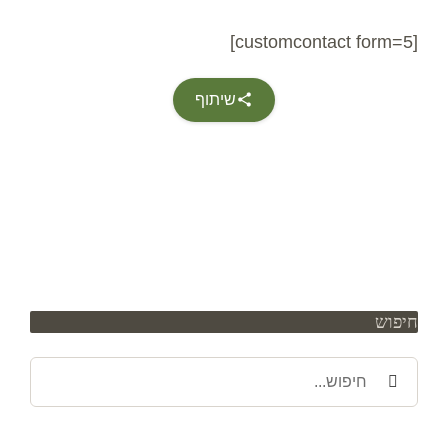
[customcontact form=5]
שיתוף
חיפוש
חיפוש
באתר: