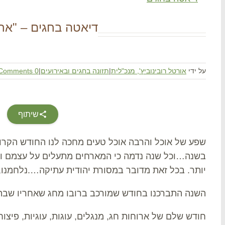
דיאטה בחגים – "אח
על ידי
אורטל רובינוביץ', מנכ"לית
|
תזונה בחגים ובאירועים
|
0 Comments
שיתוף
שפע של אוכל והרבה אוכל טעים מחכה לנו החודש הקרוב
בשנה…וכל שנה נדמה כי המארחים מתעלים על עצמם ומכי
יותר. בכל זאת מדובר במסורת יהודית עתיקה….נלחמנו, נ
השנה התברכנו בחודש שמורכב ברובו מחג שאחריו שבת, 
חודש שלם של ארוחות חג, מנגלים, עוגות, עוגיות, פיצו