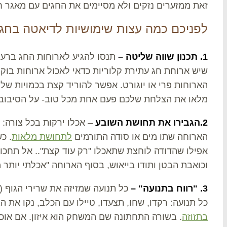
זאת ממזערים נזקים ולא מסיימים את החגים עם מאגר ח
לפניכם כמה עצות שימושיות לדיאטה בחגי
1. תכנון שווה שליטה –
תנסו להגיע לארוחות החג ברעב 
שיש ארוחת חג עתירת קלוריות כדאי לאכול ארוחות בוקר 
הארוחות פרי או יוגורט. אפשר להוריד קצת בכמויות של 
מלאו את הצלחת שלכם פעם אחת מכל טוב- על הסיבוב ה
2.הגבירו את תחושת השובע
– אכלו ירקות בכל צורה:
הארוחה שתו מים או סודה התורמים
לתחושת מלאות
. כ
אפילו שהדודה לוחצת שתאכלו "רק עוד קצת".. אל תחכו
וכואבת הבטן ותודו בייאוש, בסוף הארוחה "אכלתי יותר 
3. "רווח בתנועה" –
כל תנועה שמזיזה את שרירי הגוף (
כל תנועה: רקדו, שחו, תצעדו, טיילו עם הכלב, נקו את הב
בתזוזה
. בשורה התחתונה שם המשחק הוא איזון. אם אוכל