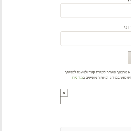
ני
 מרצונך ונועדה ליצירת קשר ולמענה לפנייתך
ימוש במידע וזכויותיך מופיעים ב
מדיניות
×
ותנו !