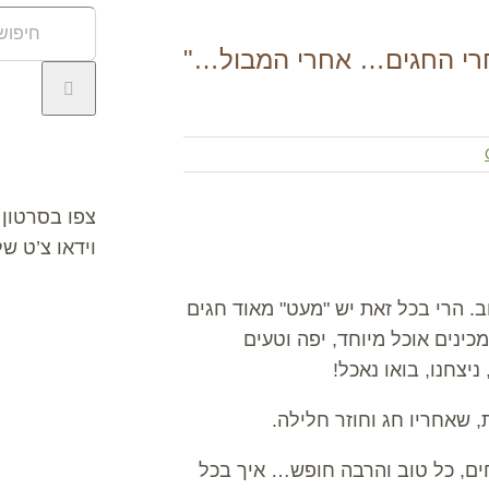
חיפוש
באתר:
רי החגים… אחרי המבול…"
וידאו צ’ט
צפו בסרטון 
וידאו צ’ט ש
. הרי בכל זאת יש "מעט" מאוד חגים
נים אוכל מיוחד, יפה וטעים
יצחנו, בואו נאכל!
שאחריו חג וחוזר חלילה.
חים, כל טוב והרבה חופש… איך בכל