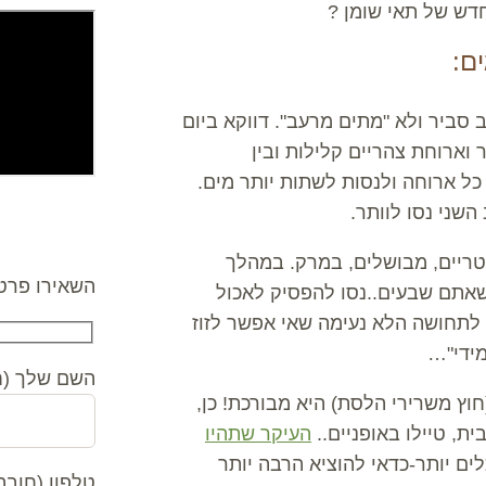
דש של תאי שומן ?
ם:
סביר ולא "מתים מרעב". דווקא ביום
וארוחת צהריים קלילות ובין
כל ארוחה ולנסות לשתות יותר מים.
שני נסו לוותר.
צרו קשר
 טריים, מבושלים, במרק. במהלך
השאירו פרטי
שאתם שבעים..נסו להפסיק לאכול
 לתחושה הלא נעימה שאי אפשר לזוז
מידי"…
השם שלך (ח
חוץ משרירי הלסת) היא מבורכת! כן,
ית, טיילו באופניים..
העיקר שתהיו
ים יותר-כדאי להוציא הרבה יותר
טלפון (חובה