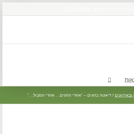
 עד הבית - ליצירת קשר:
052-6453861
אות
ובאירועים
/
דיאטה בחגים – “אחרי החגים… אחרי המבול…”