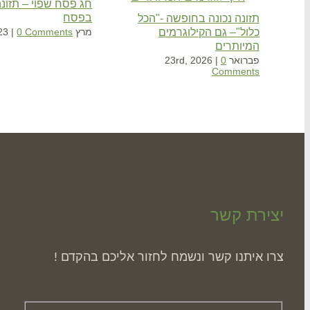
חג פסח שפוי – תזונה
בפסח
תזונה נכונה בחופשה -"הכל
כלול"– גם הקילוגרמים
מרץ 10th, 2023
0 Comments
|
המיותרים
פברואר 23rd, 2026
0
|
Comments
יצירת קשר
ה
צרו איתנו קשר ונשמח לחזור אליכם בהקדם !