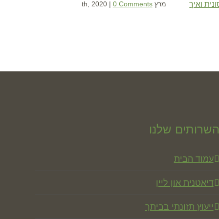
נית ואיך
מרץ 18th, 2020
0 Comments
|
שרותים שלנו
עמוד הבית
דיאטנית און ליין
ייעוץ תזונתי בביתך