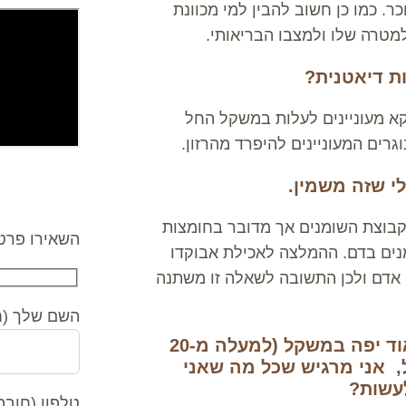
חוט טבעי (4 תפוזים) יש 12 כפיות סוכר. כמו כן חשוב להבין למי מכוונת
טרה שלו ולמצבו הבריאותי.
ות דיאטנית?
קא מעוניינים לעלות במשקל החל
לי שזה משמין.
צרו קשר
קבוצת השומנים אך מדובר בחומצות
השאירו פרטי
נים בדם. ההמלצה לאכילת אבוקדו
ו אדם ולכן התשובה לשאלה זו משתנה
השם שלך (ח
עשיתי מספר דיאטות בעבר והצלחתי לרדת מאוד יפה במשקל (למעלה מ-20
, אני מרגיש שכל מה שאני
לעשות?
טלפון (חובה