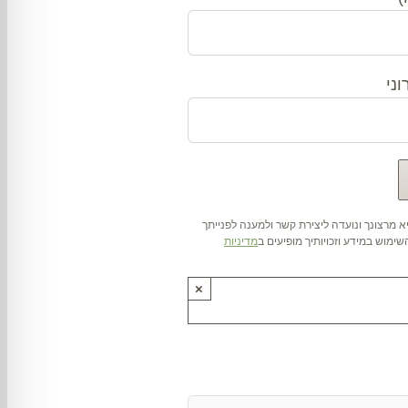
ני
 מרצונך ונועדה ליצירת קשר ולמענה לפנייתך
ימוש במידע וזכויותיך מופיעים ב
מדיניות
×
ותנו !