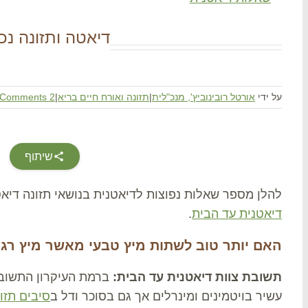
דיאטה ותזונה נכ
על ידי
אורטל רובינוביץ', מנכ"לית
|
תזונה ואורח חיים בריא
|
2 Comments
שיתוף
להלן מספר שאלות נפוצות לדיאטנית בנושאי תזונה דיאט
דיאטנית עד הבית
.
האם יותר טוב לשתות מיץ טבעי מאשר מיץ רגי
תשובת צוות דיאטנית עד הבית:
ברמת העיקרון התשובה
עשיר בויטמינים ומינרלים אך גם בסוכר ודל ב
סיבים תזו