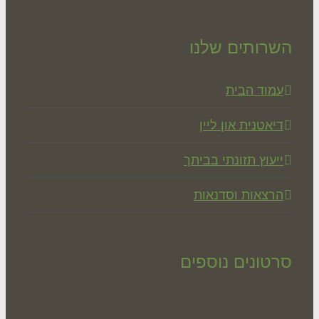
רותים שלנו
מוד הבית
יאטנית און ליין
יעוץ תזונתי בביתך
רצאות וסדנאות
טונים נוספים